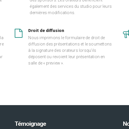
e
des sponsors. Les orateurs bénéficient
également des services du studio pour leurs
dernières modifications.
Droit de diffusion
la
Nous imprimons le formulaire de droit de
re
diffusion des présentations et le soumettons
à la signature des orateurs lorsqu’ils
ar
déposent ou revoient leur présentation en
salle de « preview ».
Témoignage
No