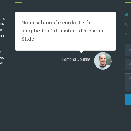
els.
Nous saluons le confort et la
re
res
simplicité d’utilisation d’Advance
les
Slide.
m.
tes
Edmond Dounias
 ou