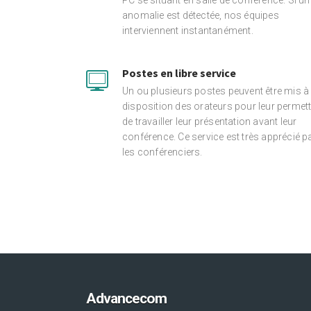
PC se situant en salle de conférence. Si un
anomalie est détectée, nos équipes
interviennent instantanément.
Postes en libre service
Un ou plusieurs postes peuvent être mis à 
disposition des orateurs pour leur permett
de travailler leur présentation avant leur
conférence. Ce service est très apprécié p
les conférenciers.
Advancecom